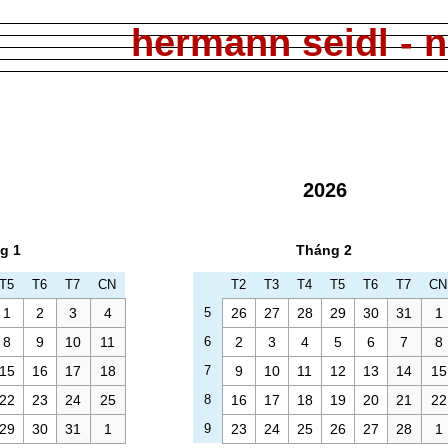
hermann seidl - 
2026
g 1
Tháng 2
T5
T6
T7
CN
T2
T3
T4
T5
T6
T7
CN
1
2
3
4
5
26
27
28
29
30
31
1
8
9
10
11
6
2
3
4
5
6
7
8
15
16
17
18
7
9
10
11
12
13
14
15
22
23
24
25
8
16
17
18
19
20
21
22
29
30
31
1
9
23
24
25
26
27
28
1