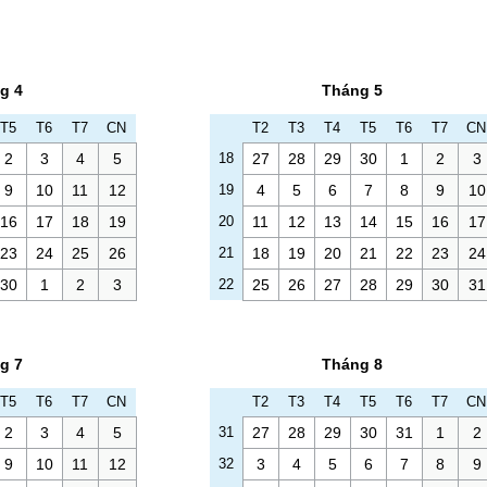
g 4
Tháng 5
T5
T6
T7
CN
T2
T3
T4
T5
T6
T7
CN
2
3
4
5
18
27
28
29
30
1
2
3
9
10
11
12
19
4
5
6
7
8
9
10
16
17
18
19
20
11
12
13
14
15
16
17
23
24
25
26
21
18
19
20
21
22
23
24
30
1
2
3
22
25
26
27
28
29
30
31
g 7
Tháng 8
T5
T6
T7
CN
T2
T3
T4
T5
T6
T7
CN
2
3
4
5
31
27
28
29
30
31
1
2
9
10
11
12
32
3
4
5
6
7
8
9