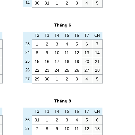
14
30
31
1
2
3
4
5
Tháng 6
T2
T3
T4
T5
T6
T7
CN
23
1
2
3
4
5
6
7
24
8
9
10
11
12
13
14
25
15
16
17
18
19
20
21
26
22
23
24
25
26
27
28
27
29
30
1
2
3
4
5
Tháng 9
T2
T3
T4
T5
T6
T7
CN
36
31
1
2
3
4
5
6
37
7
8
9
10
11
12
13