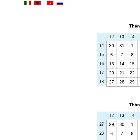
Thán
T2
T3
T4
14
30
31
1
15
6
7
8
16
13
14
15
17
20
21
22
18
27
28
29
Thán
T2
T3
T4
27
29
30
1
28
6
7
8