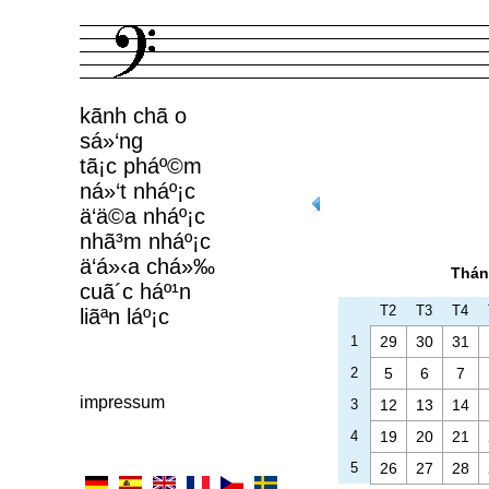
kã­nh chã o
sá»‘ng
tã¡c pháº©m
ná»‘t nháº¡c
ä‘ä©a nháº¡c
nhã³m nháº¡c
ä‘á»‹a chá»‰
Thán
cuã´c háº¹n
T2
T3
T4
liãªn láº¡c
1
29
30
31
2
5
6
7
impressum
3
12
13
14
4
19
20
21
5
26
27
28