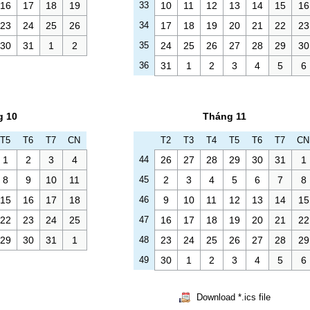
16
17
18
19
33
10
11
12
13
14
15
16
23
24
25
26
34
17
18
19
20
21
22
23
30
31
1
2
35
24
25
26
27
28
29
30
36
31
1
2
3
4
5
6
g 10
Tháng 11
T5
T6
T7
CN
T2
T3
T4
T5
T6
T7
CN
1
2
3
4
44
26
27
28
29
30
31
1
8
9
10
11
45
2
3
4
5
6
7
8
15
16
17
18
46
9
10
11
12
13
14
15
22
23
24
25
47
16
17
18
19
20
21
22
29
30
31
1
48
23
24
25
26
27
28
29
49
30
1
2
3
4
5
6
Download *.ics file