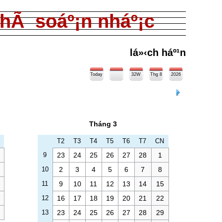
nhÃ soáº¡n nháº¡c
lá»‹ch háº¹n
Today
32W
Thg 8
2026
Tháng 3
T2
T3
T4
T5
T6
T7
CN
9
23
24
25
26
27
28
1
10
2
3
4
5
6
7
8
11
9
10
11
12
13
14
15
12
16
17
18
19
20
21
22
13
23
24
25
26
27
28
29