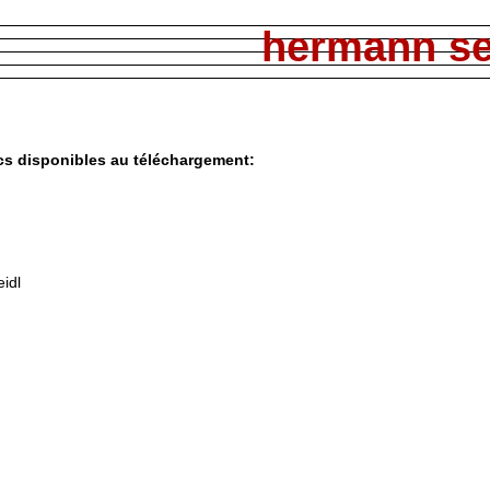
hermann se
ics disponibles au téléchargement:
idl