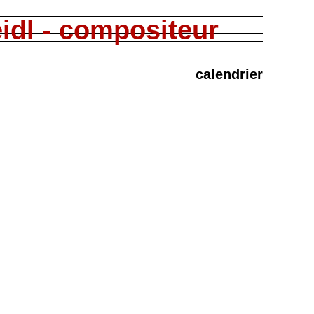
idl - compositeur
calendrier