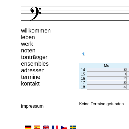
willkommen
leben
werk
noten
tontrã¤ger
ensembles
Mo
adressen
14
30
15
6
termine
16
13
kontakt
17
20
18
27
Keine Termine gefunden
impressum