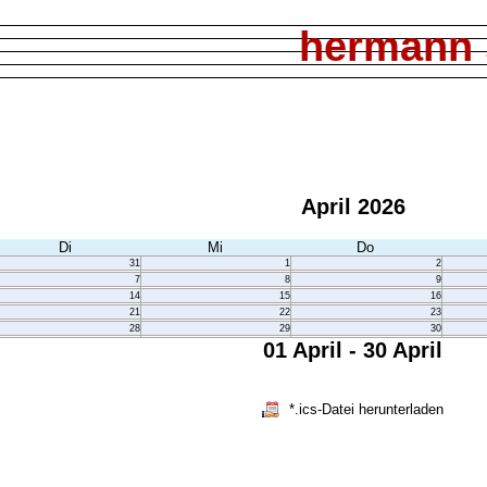
hermann 
April 2026
Di
Mi
Do
31
1
2
7
8
9
14
15
16
21
22
23
28
29
30
01 April - 30 April
*.ics-Datei herunterladen