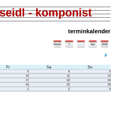
seidl - komponist
terminkalender
Heute
7
Apr
2026
Fr
Sa
So
3
4
5
10
11
12
17
18
19
24
25
26
1
2
3