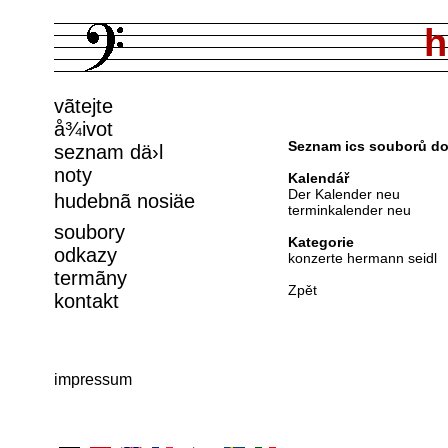
h
vã­tejte
å¾ivot
Seznam ics souborů do
seznam dä›l
noty
Kalendář
Der Kalender neu
hudebnã­ nosiäe
terminkalender neu
soubory
Kategorie
odkazy
konzerte hermann seidl
termã­ny
Zpět
kontakt
impressum